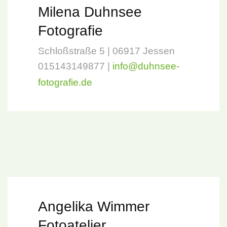
Milena Duhnsee
Fotografie
Schloßstraße 5 | 06917 Jessen
015143149877 |
info@duhnsee-
fotografie.de
Angelika Wimmer
Fotoatelier