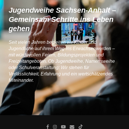
Jugendweihe Sachsen-Anhalt –
Gemeinsam Schritte ins Leben
gehen
Seit vielen Jahren begleiten wir Kinder und
Jugendliche auf ihrem Weg ins Erwachsenwerden –
mit würdevollen Feiern, Bildungsprojekten und
Freizeitangeboten. Ob Jugendweihe, Namensweihe
oder Schulveranstaltung: Wir stehen für
Verlässlichkeit, Erfahrung und ein wertschätzendes
Miteinander.