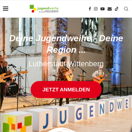
Deine Jugendweihe - Deine
Region ...
Lutherstadt Wittenberg
JETZT ANMELDEN