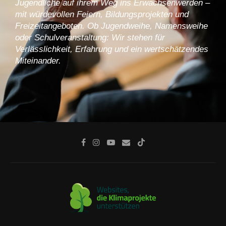
Jugendliche auf ihrem Weg ins Erwachsenwerden –
mit würdevollen Feiern, Bildungsprojekten und
Freizeitangeboten. Ob Jugendweihe, Namensweihe
oder Schulveranstaltung: Wir stehen für
Verlässlichkeit, Erfahrung und ein wertschätzendes
Miteinander.