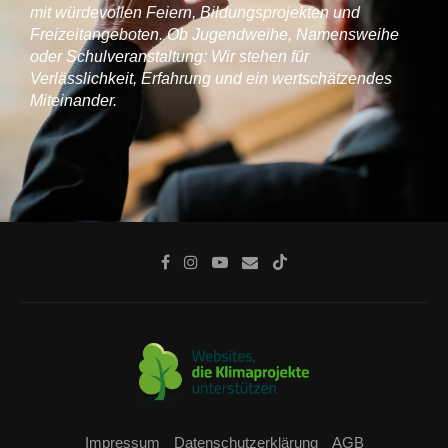
mit würdevollen Feiern, Bildungsprojekten und
Freizeitangeboten. Ob Jugendweihe, Namensweihe
oder Schulveranstaltung: Wir stehen für
Verlässlichkeit, Erfahrung und ein wertschätzendes
Miteinander.
Impressum
Datenschutzerklärung
AGB