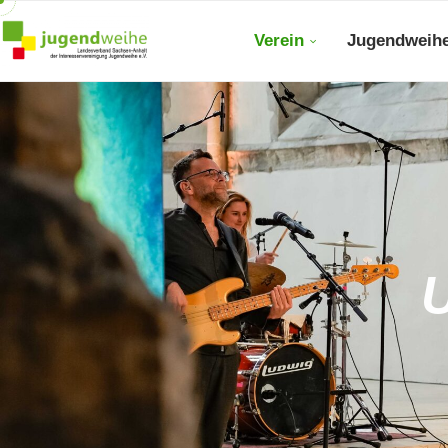
Verein
Jugendweih
U