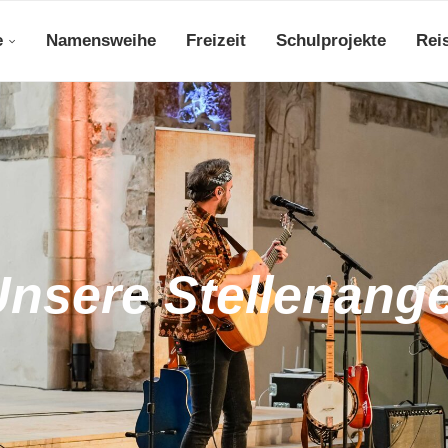
e
Namensweihe
Freizeit
Schulprojekte
Rei
nsere Stellenang